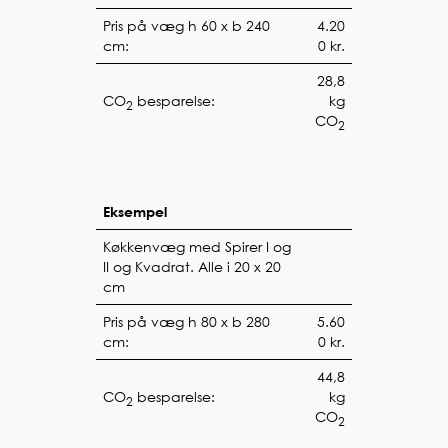
Pris på væg h 60 x b 240
4.20
cm:
0 kr.
28,8
CO
besparelse:
kg
2
CO
2
Eksempel
Køkkenvæg med Spirer I og
II og Kvadrat. Alle i 20 x 20
cm
Pris på væg h 80 x b 280
5.60
cm:
0 kr.
44,8
CO
besparelse:
kg
2
CO
2