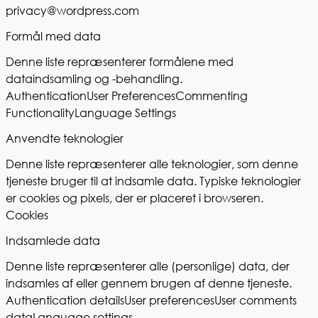
privacy@wordpress.com
Formål med data
Denne liste repræsenterer formålene med
dataindsamling og -behandling.
Authentication
User Preferences
Commenting
Functionality
Language Settings
Anvendte teknologier
Denne liste repræsenterer alle teknologier, som denne
tjeneste bruger til at indsamle data. Typiske teknologier
er cookies og pixels, der er placeret i browseren.
Cookies
Indsamlede data
Denne liste repræsenterer alle (personlige) data, der
indsamles af eller gennem brugen af denne tjeneste.
Authentication details
User preferences
User comments
data
Language settings