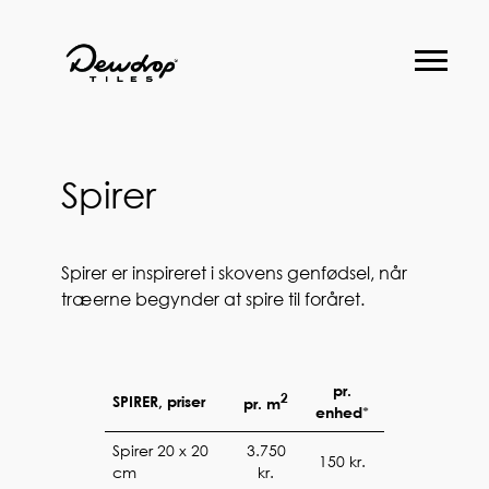
Forside
Produkter
Spirer
Projekter
Proces
Genbrug
Spirer er inspireret i skovens genfødsel, når
træerne begynder at spire til foråret.
Om os
Få et tilbud
pr.
2
SPIRER, priser
pr. m
*
enhed
Spirer 20 x 20
3.750
150 kr.
cm
kr.