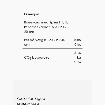
Eksempel
Brusevæg med Spirer I, II, III,
IV samt Kvadrat. Alle i 20 x
20 cm
Pris på væg h 120 x b 340
8.85
cm:
0 kr.
61,6
CO
besparelse:
kg
2
CO
2
Rocío Paniagua,
Arkitekt MAA